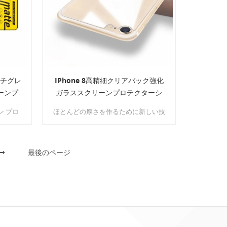
です。飛
アンチグレ
IPhone 8高精細クリアバック強化
ーンプ
ガラススクリーンプロテクターシ
ールド
ーン プロ
ほとんどの厚さを作るために新しい技
ンガープ
術を使う iphone 8のための後部緩和
な仕上げ
されたガラススクリーンの保護装置
妨げずに
、それは無線充電信号と速度を妨害し
、画面を
最後のページ
ません。
ます。