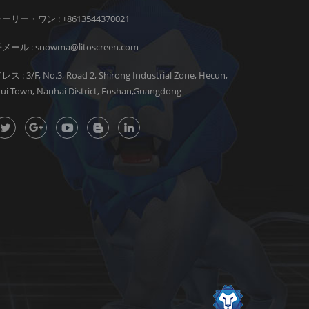
ーリー・ワン :
+8613544370021
メール :
snowma@litoscreen.com
ス : 3/F, No.3, Road 2, Shirong Industrial Zone, Hecun,
hui Town, Nanhai District, Foshan,Guangdong