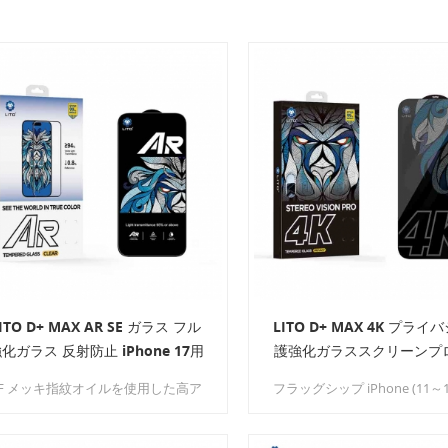
ITO D+ MAX AR SE ガラス フル
LITO D+ MAX 4K プライ
化ガラス 反射防止 iPhone 17用
護強化ガラススクリーンプ
ター
AF メッキ指紋オイルを使用した高ア
フラッグシップ iPhone (11～
ミニウム 0.4mm フルガラスで作ら
ーズ) 向けに作られた LITO D+
ており、滑らかで汚れ防止のガラス
4K PRIVACY 強化ガラスは、
護表面を実現し、画面を清潔でクリ
ー グレードの耐久性と最先端