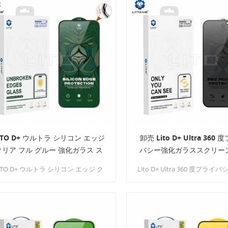
アに保ちます。
イバシー テクノロジーを融合
面保護の概念を一新しまし
ITO D+ ウルトラ シリコン エッジ
卸売 Lito D+ Ultra 360
クリア フル グルー 強化ガラス ス
バシー強化ガラススクリー
クリーン プロテクター
テクター
ITO D+ ウルトラ シリコン エッジ ク
Lito D+ Ultra 360 度プラ
ア フル グルー 強化ガラス スクリー
ガラス スクリーン プロテク
ン プロテクターで、比類のない保護
プライバシーと保護の両方を
とパフォーマンスを体験してくださ
人向けに設計されていま
。最先端のテクノロジーでスマート
ォンの画面を保護するように設計さ