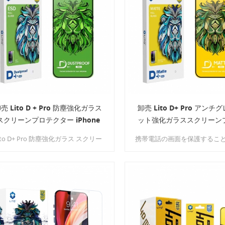
れたこのスクリーン プロテクター
は、耐久性とユーザー エクスペリエ
ンスの新たな基準を確立します。
売 Lito D + Pro 防塵強化ガラス
卸売 Lito D+ Pro アンチ
スクリーンプロテクター iPhone
ット強化ガラススクリーン
15 用
クター iPhone 15 用
ito D+ Pro 防塵強化ガラス スクリー
携帯電話の画面を保護するこ
ン プロテクター – スマートフォンの
に重要であるかは誰もが知っ
ィスプレイを保護するための究極の
す。テクノロジーが絶え間な
リューションです。高度な機能と優
るにつれ、携帯電話の画面は
た保護機能を備えた D+ Pro は、比
くなりましたが、指紋や傷が
類のないユーザー エクスペリエンス
くなりました。良いニュー
提供するように設計されています。
LITO D+ Pro マット ガラス
ン プロテクターは、いくつか
らしい機能をもたらしながら