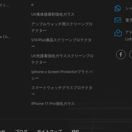
e
LITO社、香港で開催されるグローバル・ソース・モバイル・エレクトロニクス・ショー2026に出展へ パートナーの皆様へ LITOは皆様を心よりご招待いたします。 グローバルソースモバイルエレクトロニクスショー 世界有数のモバイルアクセサリー展示会の一つ。 広州リトテクノロジー株式会社は プロフェッショナルなモバイルアクセサリーメーカー は、今後開催されるグローバル・ソース・モバイル・エレクトロニクス・ショーに参加します。 4月18日から4月21日 、 2026 で 香港で開催されるアジアワールド・エキスポ。 展示会期間中、LITOは強化ガラス製スクリーンプロテクター、カメラレンズプロテクター、モバイル充電アクセサリーにおける最新のイノベーションを発表します。信頼できるスクリーンプロテクターサプライヤーおよびモバイルアクセサリーメーカーとして、LITOは世界中の販売代理店、卸売業者、小売業者向けに設計された高品質製品を提供し続けています。 来場者の皆様は、ブース6U20（ホール3および6）にてLITOの最新製品開発をご覧いただき、モバイルアクセサリー市場における新たな協力機会を発見していただけます。 日付：2026年4月18日～21日 会場：アジアワールド・エキスポ（ホール3および6） ブース番号：6U20
シャ
UV液体接着剤強化ガラス
電子
アップルウォッチ用スクリーンプロ
テクター
アドレ
お客様各位 Please be informed that February 17, 2026 marks the Chinese Spring Festival. Based on our production and logistics experience from previous years, LITO Factory will observe the Spring Festival holiday during the following period: Factory Holiday: January 20 – February 28, 2026 Sales Team Holiday: February 11 – February 24, 2026 During this time, factory operations will be suspended, and production capacity as well as shipment schedules will be affected due to limited labor availability. To ensure your orders can be produced and shipped on time, we kindly recommend that all customers confirm and arrange their orders as early as possible , preferably within January 2026 . Our sales team will do their best to assist you before and after the holiday period. We sincerely appreciate your understanding and support. If you have any questions or need assistance with order planning, please feel free to contact us. Thank you for your continued trust in LITO. LITO Team
Lis
S10 Plus液晶スクリーンプロテクタ
ー
UV光接着強化ガラススクリーンプロ
テクター
Iphone x Screen Protectorプライバ
シー
スマートウォッチグラスプロテクタ
ー
iPhone 11 Pro強化ガラス
わせ
ブログ
サイトマップ
XML