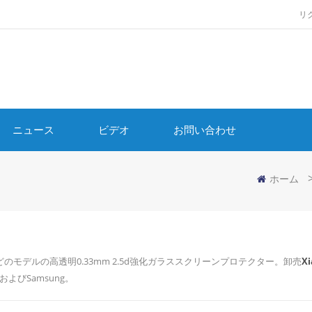
リ
ニュース
ビデオ
お問い合わせ
ホーム
のモデルの高透明0.33mm 2.5d強化ガラススクリーンプロテクター。卸売
X
iおよびSamsung。