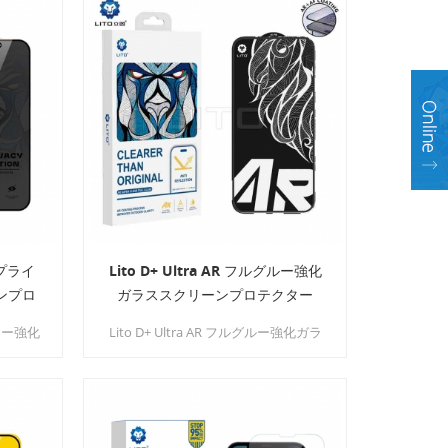
し、画
つ最先端の全面強化ガラス スクリー
た。
ン プロテクターです。
 度プライ
Lito D+ Ultra AR フルグルー強化
ンプロ
ガラススクリーンプロテクター
イバシー強化
Lito D+ Ultra AR フルグルー強化ガラ
ターは、
ス スクリーン プロテクターは、最先
重視する
端のテクノロジーと最高級の素材を採
す。
用し、比類のないスクリーン保護を提
供します。