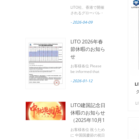
ス・モバイル・
LITO社、香港で開催
エレクトロニク
されるグローバル・
ソース・モバイル・
ス・ショー
- 2026-04-09
エレクトロニクス・
2026に出展へ
ショー2026に出展へ
パートナーの皆様へ
LITOは皆様を心より
LITO 2026年春
ご招待いたします。
節休暇のお知ら
グローバルソースモ
せ
バイルエレクトロニ
クスショー 世界有数
お客様各位 Please
のモバイルアクセサ
be informed that
リー展示会の一つ。
February 17, 2026
広州リトテクノロジ
- 2026-01-12
marks the Chinese
L
ー株式会社は プロフ
Spring Festival.
ェッショナルなモバ
Based on our
イルアクセサリーメ
production and
ーカー は、今後開催
L
LITO建国記念日
logistics experience
されるグローバル・
リ
from previous
休暇のお知らせ
ソース・モバイル・
years, LITO Factory
エレクトロニクス・
（2025年10月1
will observe the
ショーに参加しま
日～10月7日）
Spring Festival
い
お客様各位 祝うため
す。 4月18日から4
holiday during the
フ
に 中国国慶節の祝日
月21日 、 2026 で 香
following period: