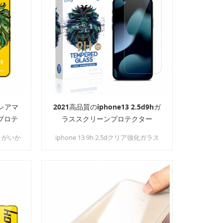
グレアマ
2021高品質のiphone13 2.5d9hガ
プロテ
ラススクリーンプロテクター
とがいか
iphone 13 9h 2.5dクリア強化ガラス
ていま
スクリーンプロテクター 高強度で作
く進歩す
られています 9時間強化ガラス 落下や
より美し
爆発に強いです。飛散防止にもなって
つきやす
います。
スは、
 スクリー
の素晴
完璧なス