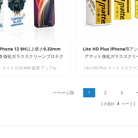
クリーン保護を提供すること
び込んでみましょう！
iPhone 12 9H以上硬さ0.33mm
Lito HD Plus iPhone用
D 強化ガラススクリーンプロテク
アマット強化ガラススクリ
ター
ロテクター
ライト 0.33 MM 超薄 アップル
Lito HD Plus マット スクリ
Phone 12 / 12 Pro HD スクリーンプ
テクター - マット アンチフィ
テクター高い透明度、高い透明性、
リント テクノロジー - 革新的
高感度 タッチ。 スクリーンの原産の
で、携帯電話のタッチ感度を
美しさを保証します。
一ページ目
画面の指紋を目立たなくして
2
3
1
清潔で汚れのない状態に保ち
の合計
3
ページ