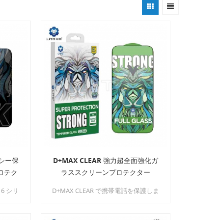
バシー保
D+MAX CLEAR 強力超全面強化ガ
ロテク
ラススクリーンプロテクター
16 シリ
D+MAX CLEAR で携帯電話を保護しま
 MAX
す。D+MAX CLEAR は、優れた耐衝撃
ミリタリ
性、エッジ保護、クリスタルクリアな
のプラ
透明度を目指して設計された、最強か