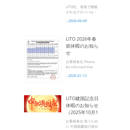
ス・モバイル・
LITO社、香港で開催
エレクトロニク
されるグローバル・
ソース・モバイル・
ス・ショー
- 2026-04-09
エレクトロニクス・
2026に出展へ
ショー2026に出展へ
パートナーの皆様へ
LITOは皆様を心より
LITO 2026年春
ご招待いたします。
節休暇のお知ら
グローバルソースモ
せ
バイルエレクトロニ
クスショー 世界有数
お客様各位 Please
のモバイルアクセサ
be informed that
リー展示会の一つ。
February 17, 2026
広州リトテクノロジ
- 2026-01-12
marks the Chinese
ー株式会社は プロフ
Spring Festival.
ェッショナルなモバ
Based on our
イルアクセサリーメ
production and
ーカー は、今後開催
LITO建国記念日
logistics experience
されるグローバル・
from previous
休暇のお知らせ
ソース・モバイル・
years, LITO Factory
エレクトロニクス・
（2025年10月1
will observe the
ショーに参加しま
日～10月7日）
Spring Festival
お客様各位 祝うため
す。 4月18日から4
holiday during the
に 中国国慶節の祝日
月21日 、 2026 で 香
following period: