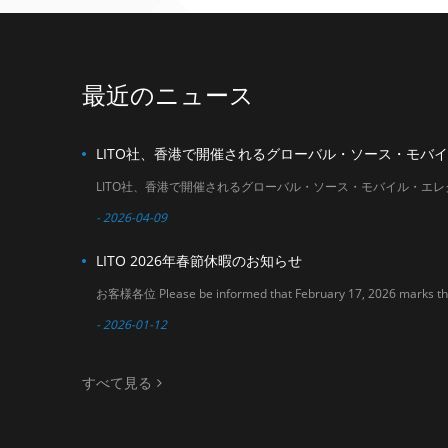
within January 2026
バイルアクセサリー
. Our sales team will
市場における新たな
do their best to
協力機会を発見して
assist you before
いただけます。 日
and after the
付：2026年4月18日
最近のニュース
holiday period. We
～21日 会場：アジア
sincerely appreciate
ワールド・エキスポ
your understanding
（ホール3および6）
and support. If you
ブース番号：6U20
have any questions
or need assistance
with order planning,
please feel free to
- 2026-04-09
contact us. Thank
you for your
LITO 2026年春節休暇のお知らせ
continued trust in
LITO. LITO Team
- 2026-01-12
すべて見る