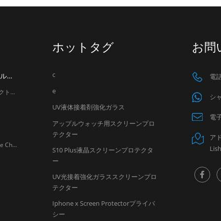
ホットタグ
お問
c
LITO社、香港で開催されるグローバル・ソース・モバイル・エレクトロニクス・ショー2026に出展へ
電話 
e
LITO社、香港で開催されるグローバル・ソース・モバイル・エレクトロニクス・ショー2026に出展へ パートナーの皆様へ LITOは皆様を心よりご招待いたします。 グローバルソースモバイルエレクトロニクスショー 世界有数のモバイルアクセサリー展示会の一つ。 広州リトテクノロジー株式会社は プロフェッショナルなモバイルアクセサリーメーカー は、今後開催されるグローバル・ソース・モバイル・エレクトロニクス・ショーに参加します。 4月18日から4月21日 、 2026 で 香港で開催されるアジアワールド・エキスポ。 展示会期間中、LITOは強化ガラス製スクリーンプロテクター、カメラレンズプロテクター、モバイル充電アクセサリーにおける最新のイノベーションを発表します。信頼できるスクリーンプロテクターサプライヤーおよびモバイルアクセサリーメーカーとして、LITOは世界中の販売代理店、卸売業者、小売業者向けに設計された高品質製品を提供し続けています。 来場者の皆様は、ブース6U20（ホール3および6）にてLITOの最新製品開発をご覧いただき、モバイルアクセサリー市場における新たな協力機会を発見していただけます。 日付：2026年4月18日～21日 会場：アジアワールド・エキスポ（ホール3および6） ブース番号：6U20
シャ
UV液体接着剤強化ガラス
電子
アップルウォッチ用スクリーンプロ
テクター
アドレ
お客様各位 Please be informed that February 17, 2026 marks the Chinese Spring Festival. Based on our production and logistics experience from previous years, LITO Factory will observe the Spring Festival holiday during the following period: Factory Holiday: January 20 – February 28, 2026 Sales Team Holiday: February 11 – February 24, 2026 During this time, factory operations will be suspended, and production capacity as well as shipment schedules will be affected due to limited labor availability. To ensure your orders can be produced and shipped on time, we kindly recommend that all customers confirm and arrange their orders as early as possible , preferably within January 2026 . Our sales team will do their best to assist you before and after the holiday period. We sincerely appreciate your understanding and support. If you have any questions or need assistance with order planning, please feel free to contact us. Thank you for your continued trust in LITO. LITO Team
Lis
S10 Plus液晶スクリーンプロテクタ
ー
UV光接着強化ガラススクリーンプロ
テクター
Iphone x Screen Protectorプライバ
シー