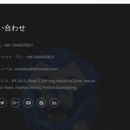
い合わせ
: +86-13544370021
ーリー・ワン :
+8613544370021
メール :
snowma@litoscreen.com
ス : 3/F, No.3, Road 2, Shirong Industrial Zone, Hecun,
hui Town, Nanhai District, Foshan,Guangdong