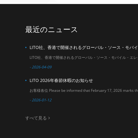
within January 2026
バイルアクセサリー
. Our sales team will
市場における新たな
do their best to
協力機会を発見して
assist you before
いただけます。 日
and after the
付：2026年4月18日
最近のニュース
holiday period. We
～21日 会場：アジア
sincerely appreciate
ワールド・エキスポ
your understanding
（ホール3および6）
and support. If you
ブース番号：6U20
have any questions
or need assistance
with order planning,
please feel free to
- 2026-04-09
contact us. Thank
you for your
LITO 2026年春節休暇のお知らせ
continued trust in
LITO. LITO Team
- 2026-01-12
すべて見る