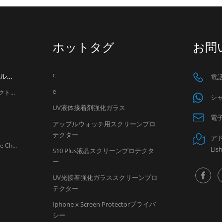
ホットタグ
お問
c
LITO社、香港で開催されるグローバル・ソース・モバイル・エレクトロニクス・ショー2026に出展へ
電話 
e
LITO社、香港で開催されるグローバル・ソース・モバイル・エレクトロニクス・ショー2026に出展へ パートナーの皆様へ LITOは皆様を心よりご招待いたします。 グローバルソースモバイルエレクトロニクスショー 世界有数のモバイルアクセサリー展示会の一つ。 広州リトテクノロジー株式会社は プロフェッショナルなモバイルアクセサリーメーカー は、今後開催されるグローバル・ソース・モバイル・エレクトロニクス・ショーに参加します。 4月18日から4月21日 、 2026 で 香港で開催されるアジアワールド・エキスポ。 展示会期間中、LITOは強化ガラス製スクリーンプロテクター、カメラレンズプロテクター、モバイル充電アクセサリーにおける最新のイノベーションを発表します。信頼できるスクリーンプロテクターサプライヤーおよびモバイルアクセサリーメーカーとして、LITOは世界中の販売代理店、卸売業者、小売業者向けに設計された高品質製品を提供し続けています。 来場者の皆様は、ブース6U20（ホール3および6）にてLITOの最新製品開発をご覧いただき、モバイルアクセサリー市場における新たな協力機会を発見していただけます。 日付：2026年4月18日～21日 会場：アジアワールド・エキスポ（ホール3および6） ブース番号：6U20
シャ
UV液体接着剤強化ガラス
電子
アップルウォッチ用スクリーンプロ
テクター
アドレ
お客様各位 Please be informed that February 17, 2026 marks the Chinese Spring Festival. Based on our production and logistics experience from previous years, LITO Factory will observe the Spring Festival holiday during the following period: Factory Holiday: January 20 – February 28, 2026 Sales Team Holiday: February 11 – February 24, 2026 During this time, factory operations will be suspended, and production capacity as well as shipment schedules will be affected due to limited labor availability. To ensure your orders can be produced and shipped on time, we kindly recommend that all customers confirm and arrange their orders as early as possible , preferably within January 2026 . Our sales team will do their best to assist you before and after the holiday period. We sincerely appreciate your understanding and support. If you have any questions or need assistance with order planning, please feel free to contact us. Thank you for your continued trust in LITO. LITO Team
Lis
S10 Plus液晶スクリーンプロテクタ
ー
UV光接着強化ガラススクリーンプロ
テクター
Iphone x Screen Protectorプライバ
シー