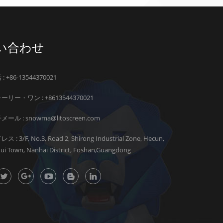
い合わせ
: +86-13544370021
ーリー・ワン :
+8613544370021
メール :
snowma@litoscreen.com
ス : 3/F, No.3, Road 2, Shirong Industrial Zone, Hecun,
hui Town, Nanhai District, Foshan,Guangdong