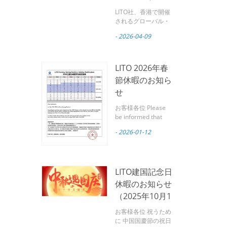
ス・モバイル・
LITO社、香港で開催
エレクトロニク
されるグローバル・
ソース・モバイル・
ス・ショー
- 2026-04-09
エレクトロニクス・
2026に出展へ
ショー2026に出展へ
パートナーの皆様へ
LITOは皆様を心より
LITO 2026年春
ご招待いたします。
節休暇のお知ら
グローバルソースモ
せ
バイルエレクトロニ
クスショー 世界有数
お客様各位 Please
のモバイルアクセサ
be informed that
リー展示会の一つ。
February 17, 2026
広州リトテクノロジ
- 2026-01-12
marks the Chinese
ー株式会社は プロフ
Spring Festival.
ェッショナルなモバ
Based on our
イルアクセサリーメ
production and
ーカー は、今後開催
LITO建国記念日
logistics experience
されるグローバル・
from previous
休暇のお知らせ
ソース・モバイル・
years, LITO Factory
エレクトロニクス・
（2025年10月1
will observe the
ショーに参加しま
日～10月7日）
Spring Festival
お客様各位 祝うため
す。 4月18日から4
holiday during the
に 中国国慶節の祝日
月21日 、 2026 で 香
following period: