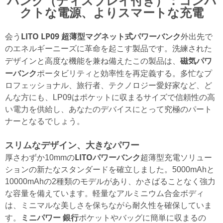
バンク（ディスプレイ付き）：コンパ
クトな電源、よりスマートな充電
LITO LP09 超薄型マグネット式パワーバンク
会う
外出先で
のエネルギーニーズに革命を起こす製品です。洗練された
磁気パワ
デザインと高度な機能を兼ね備えたこの製品は、
ーバンク
ポータビリティと効率性を再定義する。多忙なプ
ロフェッショナル、旅行者、テクノロジー愛好家など、ど
んな方にも、LP09はポケットに収まるサイズで信頼性の高
い電力を供給し、あなたのデバイスにとって究極のパート
ナーとなるでしょう。
スリムなデザイン、大きなパワー
LITOパワーバンク
厚さわずか10mmの
超薄型充電ソリュー
ションの新たなスタンダードを確立しました。5000mAhと
10000mAhの2種類のモデルがあり、かさばることなく強力
な容量を備えています。軽量なアルミニウム合金ボディ
は、ミニマルな美しさを保ちながら耐久性を確保していま
ミニパワー
銀行
す。
ポケットやバッグに簡単に収まるの