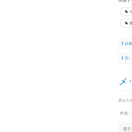
以前
次:
メ
あなた
件名 :