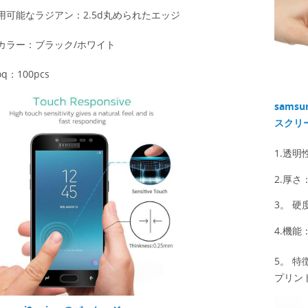
利用可能なラジアン：2.5d丸められたエッジ
カラー：ブラック/ホワイト
oq：100pcs
sams
スクリ
1.透明
2.厚さ：
3。
硬度
4.機
5。
特
プリン