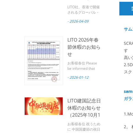
ス・モバイル・
LITO社、香港で開催
エレクトロニク
されるグローバル・
ソース・モバイル・
ス・ショー
- 2026-04-09
エレクトロニクス・
2026に出展へ
ショー2026に出展へ
サム
パートナーの皆様へ
LITOは皆様を心より
LITO 2026年春
SC
ご招待いたします。
節休暇のお知ら
グローバルソースモ
す
せ
バイルエレクトロニ
高い
クスショー 世界有数
お客様各位 Please
2.
のモバイルアクセサ
be informed that
リー展示会の一つ。
スク
February 17, 2026
広州リトテクノロジ
- 2026-01-12
marks the Chinese
ー株式会社は プロフ
Spring Festival.
ェッショナルなモバ
Based on our
sam
イルアクセサリーメ
production and
ーカー は、今後開催
ガラ
LITO建国記念日
logistics experience
されるグローバル・
from previous
休暇のお知らせ
ソース・モバイル・
years, LITO Factory
1.M
エレクトロニクス・
（2025年10月1
will observe the
ショーに参加しま
日～10月7日）
Spring Festival
お客様各位 祝うため
す。 4月18日から4
2。
holiday during the
に 中国国慶節の祝日
月21日 、 2026 で 香
following period: