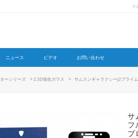
リ
ニュース
ビデオ
お問い合わせ
>
>
ターシリーズ
2.5D強化ガラス
サムスンギャラクシーJ2プライ
サ
フ
プ