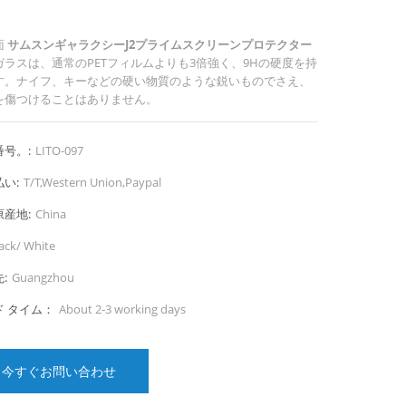
面
サムスンギャラクシーJ2プライムスクリーンプロテクター
ガラスは、通常のPETフィルムよりも3倍強く、9Hの硬度を持
す。ナイフ、キーなどの硬い物質のような鋭いものでさえ、
を傷つけることはありません。
号。:
LITO-097
い:
T/T,Western Union,Paypal
産地:
China
ack/ White
:
Guangzhou
ド タイム：
About 2-3 working days
今すぐお問い合わせ