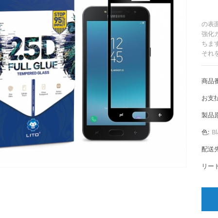
の表
強化
ちま
それ
商品番
お支払
製品原
色:
Bl
配送先
リー