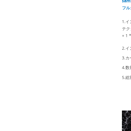
within January 2026
sam
バイルアクセサリー
. Our sales team will
フル
市場における新たな
do their best to
協力機会を発見して
assist you before
いただけます。 日
and after the
1.
付：2026年4月18日
holiday period. We
テク
～21日 会場：アジア
sincerely appreciate
ワールド・エキスポ
+ 1
your understanding
（ホール3および6）
and support. If you
ブース番号：6U20
have any questions
2.イ
or need assistance
3.カ
with order planning,
please feel free to
4.数
contact us. Thank
you for your
5.総
continued trust in
LITO. LITO Team